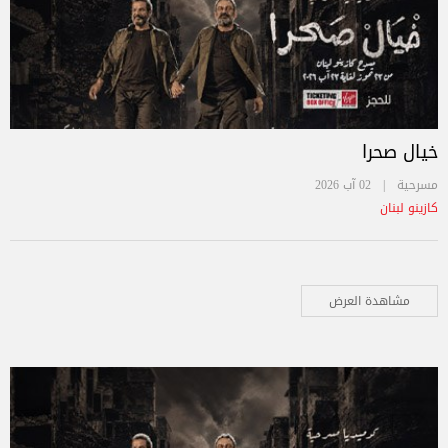
خيال صحرا
مسرحية |
02 آب 2026
كازينو لبنان
مشاهدة العرض