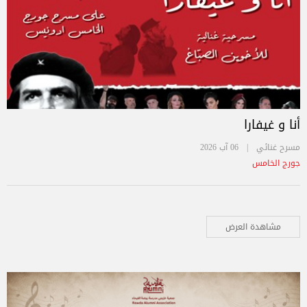
أنا و غيفارا
مسرح غنائي |
06 آب 2026
جورج الخامس
مشاهدة العرض