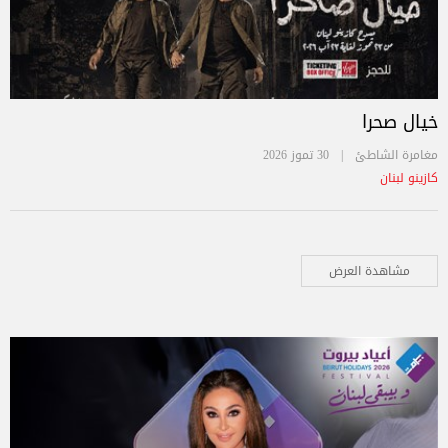
خيال صحرا
مغامرة الشاطئ |
30 تموز 2026
كازينو لبنان
مشاهدة العرض