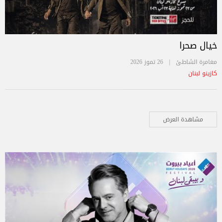
خيال صحرا
مغامرة الشاطئ |
26 تموز 2026
كازينو لبنان
مشاهدة العرض