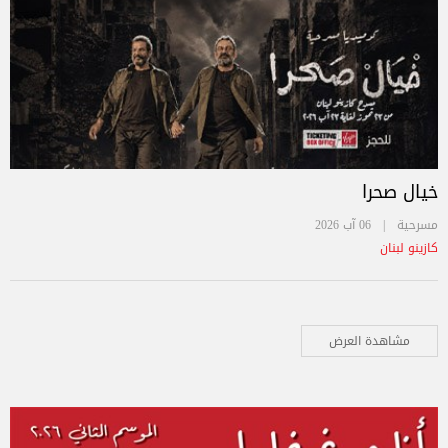
خيال صحرا
مسرحية |
06 آب 2026
كازينو لبنان
مشاهدة العرض