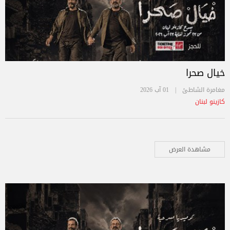
خيال صحرا
مغامرة الشاطئ |
01 آب 2026
كازينو لبنان
مشاهدة العرض