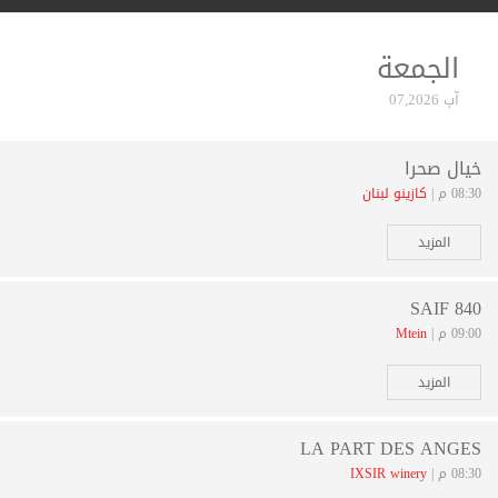
الجمعة
آب 07,2026
خيال صحرا
08:30 م |
كازينو لبنان
المزيد
SAIF 840
09:00 م |
Mtein
المزيد
LA PART DES ANGES
08:30 م |
IXSIR winery