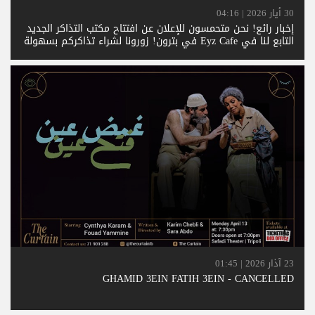
30 أيار 2026 | 04:16
إخبار رائع! نحن متحمسون للإعلان عن افتتاح مكتب التذاكر الجديد
التابع لنا في Eyz Cafe في بترون! زورونا لشراء تذاكركم بسهولة
في المدينة الجميلة بترون. تعالوا واستمتعوا بحجز تذاكر سلس —
ونتطلع لخدمتكم
23 آذار 2026 | 01:45
GHAMID 3EIN FATIH 3EIN - CANCELLED