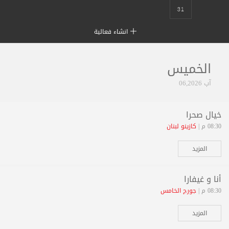
31
انشاء فعالية
الخميس
آب 06,2026
خيال صحرا
08:30 م |
كازينو لبنان
المزيد
أنا و غيفارا
08:30 م |
جورج الخامس
المزيد